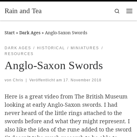
Zum Inhalt springen
Rain and Tea
Search
Me
Start
»
Dark Ages
»
Anglo-Saxon Swords
DARK AGES
HISTORICAL
MINIATURES
RESOURCES
Anglo-Saxon Swords
von
Chris
|
Veröffentlicht am
17. November 2018
Here is a great video from The British Museum
looking at early Anglo-Saxon swords. I had
never heard of the little rings attached to the
swords before and what they might represent. I
also like the idea of the rune added to the sword