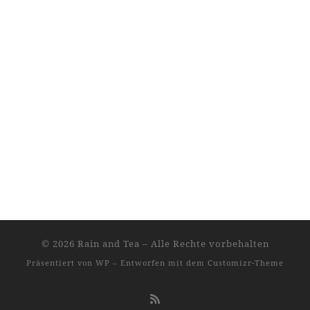
© 2026
Rain and Tea
– Alle Rechte vorbehalten
Präsentiert von
WP
– Entworfen mit dem
Customizr-Theme