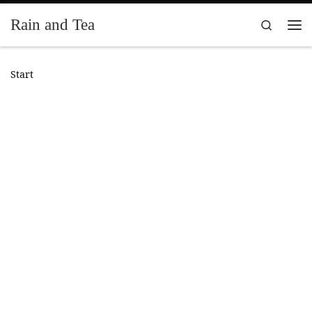
Zum Inhalt springen
Rain and Tea
Search
Me
Start
.