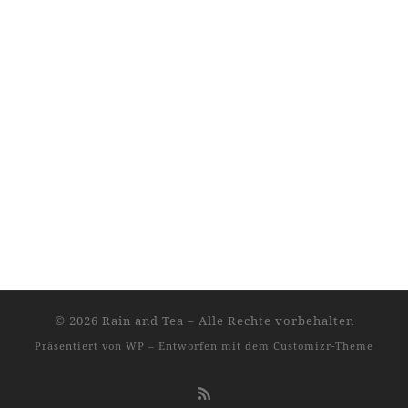
© 2026
Rain and Tea
– Alle Rechte vorbehalten
Präsentiert von
WP
– Entworfen mit dem
Customizr-Theme