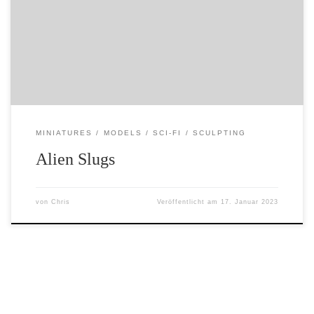
making some larger ones for them too – because who
doesn’t love an alien slug? Ich habe mich entschieden,
etwas anderes zu modellieren – außerirdische
Nacktschnecken. Sie werden […]
MINIATURES
MODELS
SCI-FI
SCULPTING
Alien Slugs
von
Chris
Veröffentlicht am
17. Januar 2023