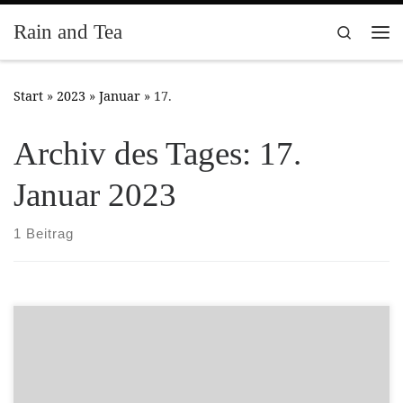
Zum Inhalt springen
Rain and Tea
Search
Me
Start
»
2023
»
Januar
»
17.
Archiv des Tages:
17.
Januar 2023
1 Beitrag
I decided to sculpt something a bit different…. alien slugs.
They will be available in the future from CP Models. I am